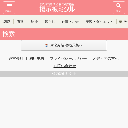
メニュー
検索
恋愛
育児
結婚
暮らし
仕事・お金
美容・ダイエット
そ
検索
お悩み解決掲示板へ
運営会社
利用規約
プライバシーポリシー
メディアの方へ
お問い合わせ
© 2026 ミクル